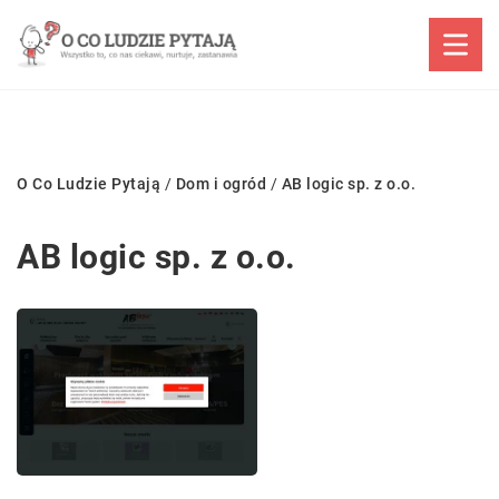
O Co Ludzie Pytają
/
Dom i ogród
/
AB logic sp. z o.o.
AB logic sp. z o.o.