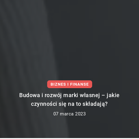
LIFE & STYLE
Dlaczego ludzie kolekcjonują nasiona
marihuany?
15 lutego 2023