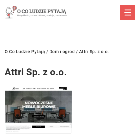
O Co Ludzie Pytają
/
Dom i ogród
/
Attri Sp. z o.o.
Attri Sp. z o.o.