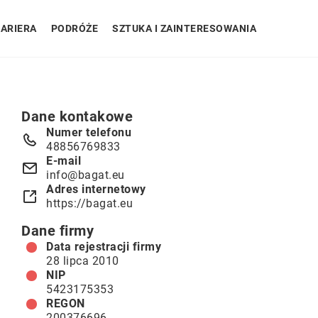
ARIERA
PODRÓŻE
SZTUKA I ZAINTERESOWANIA
Dane kontakowe
Numer telefonu
48856769833
E-mail
info@bagat.eu
Adres internetowy
https://bagat.eu
Dane firmy
Data rejestracji firmy
28 lipca 2010
NIP
5423175353
REGON
200376696