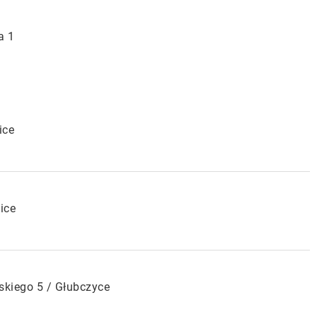
a 1
ice
ice
lskiego 5 / Głubczyce