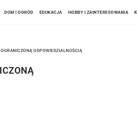
DOM I OGRÓD
EDUKACJA
HOBBY I ZAINTERESOWANIA
K
Z OGRANICZONĄ ODPOWIEDZIALNOŚCIĄ
NICZONĄ