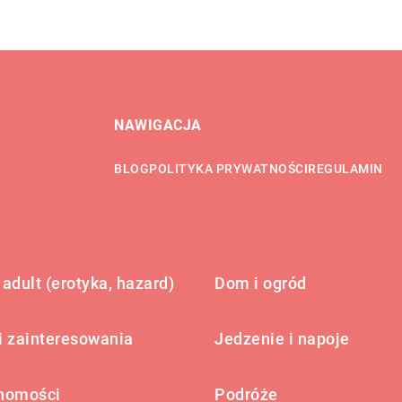
NAWIGACJA
BLOG
POLITYKA PRYWATNOŚCI
REGULAMIN
adult (erotyka, hazard)
Dom i ogród
i zainteresowania
Jedzenie i napoje
homości
Podróże