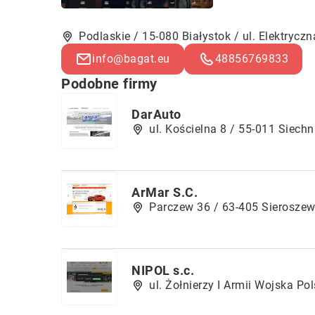
Podlaskie / 15-080 Białystok / ul. Elektryczn
info@bagat.eu
48856769833
Podobne firmy
DarAuto
ul. Kościelna 8 / 55-011 Siechn
ArMar S.C.
Parczew 36 / 63-405 Sieroszew
NIPOL s.c.
ul. Żołnierzy I Armii Wojska Po