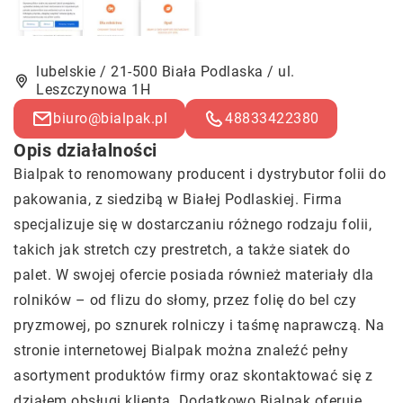
lubelskie / 21-500 Biała Podlaska / ul.
Leszczynowa 1H
biuro@bialpak.pl
48833422380
Opis działalności
Bialpak to renomowany producent i dystrybutor folii do
pakowania, z siedzibą w Białej Podlaskiej. Firma
specjalizuje się w dostarczaniu różnego rodzaju folii,
takich jak stretch czy prestretch, a także siatek do
palet. W swojej ofercie posiada również materiały dla
rolników – od flizu do słomy, przez folię do bel czy
pryzmowej, po sznurek rolniczy i taśmę naprawczą. Na
stronie internetowej Bialpak można znaleźć pełny
asortyment produktów firmy oraz skontaktować się z
działem obsługi klienta. Dodatkowo Bialpak oferuje