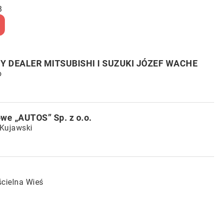
B
DEALER MITSUBISHI I SUZUKI JÓZEF WACHE
o
we „AUTOS” Sp. z o.o.
c Kujawski
ścielna Wieś