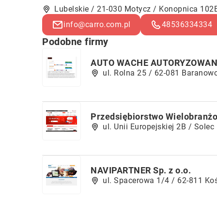
Lubelskie / 21-030 Motycz / Konopnica 102
info@carro.com.pl
48536334334
Podobne firmy
AUTO WACHE AUTORYZOWANY 
ul. Rolna 25 / 62-081 Baranow
Przedsiębiorstwo Wielobranżo
ul. Unii Europejskiej 2B / Sole
NAVIPARTNER Sp. z o.o.
ul. Spacerowa 1/4 / 62-811 Ko