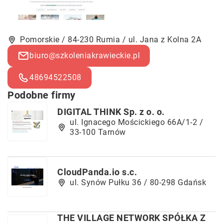
Pomorskie / 84-230 Rumia / ul. Jana z Kolna 2A
biuro@szkoleniakrawieckie.pl
48694522508
Podobne firmy
DIGITAL THINK Sp. z o. o.
ul. Ignacego Mościckiego 66A/1-2 /
33-100 Tarnów
CloudPanda.io s.c.
ul. Synów Pułku 36 / 80-298 Gdańsk
THE VILLAGE NETWORK SPÓŁKA Z