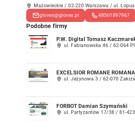
Mazowieckie / 02-220 Warszawa / ul. Łopu
glovex@glovex.pl
48501897967
Podobne firmy
P.W. Digital Tomasz Kaczmare
ul. Fabianowska 46 / 62-064 P
EXCELSIOR ROMANE ROMANA
ul. Jeżynowa 3 / 62-070 Zakrz
FORBOT Damian Szymański
ul. Partyzantów 17/38 / 81-42