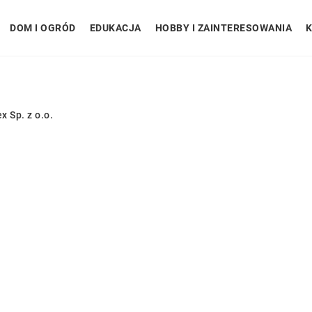
DOM I OGRÓD
EDUKACJA
HOBBY I ZAINTERESOWANIA
K
x Sp. z o.o.