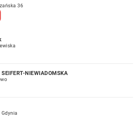
szańska 36
k
lewiska
 SEIFERT-NIEWIADOMSKA
ewo
3 Gdynia