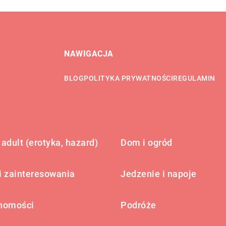
NAWIGACJA
BLOG
POLITYKA PRYWATNOŚCI
REGULAMIN
adult (erotyka, hazard)
Dom i ogród
i zainteresowania
Jedzenie i napoje
homości
Podróże