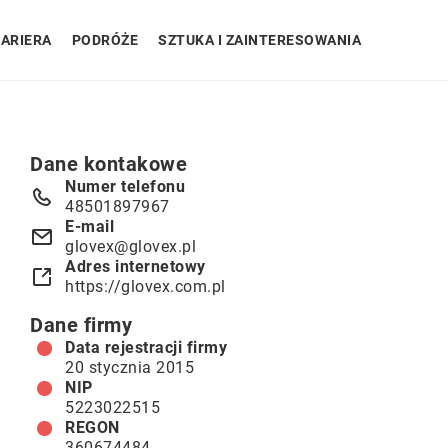
ARIERA
PODRÓŻE
SZTUKA I ZAINTERESOWANIA
Dane kontakowe
Numer telefonu
48501897967
E-mail
glovex@glovex.pl
Adres internetowy
https://glovex.com.pl
Dane firmy
Data rejestracji firmy
20 stycznia 2015
NIP
5223022515
REGON
360674484