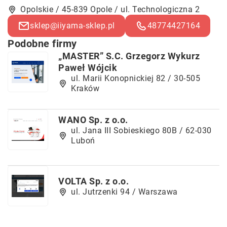
Opolskie / 45-839 Opole / ul. Technologiczna 2
sklep@iiyama-sklep.pl
48774427164
Podobne firmy
„MASTER” S.C. Grzegorz Wykurz
Paweł Wójcik
ul. Marii Konopnickiej 82 / 30-505
Kraków
WANO Sp. z o.o.
ul. Jana III Sobieskiego 80B / 62-030
Luboń
VOLTA Sp. z o.o.
ul. Jutrzenki 94 / Warszawa