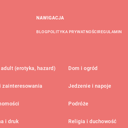
NAWIGACJA
BLOG
POLITYKA PRYWATNOŚCI
REGULAMIN
adult (erotyka, hazard)
Dom i ogród
i zainteresowania
Jedzenie i napoje
homości
Podróże
a i druk
Religia i duchowość