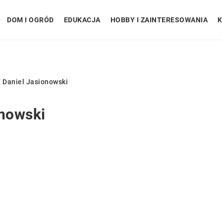
DOM I OGRÓD
EDUKACJA
HOBBY I ZAINTERESOWANIA
K
 Daniel Jasionowski
nowski