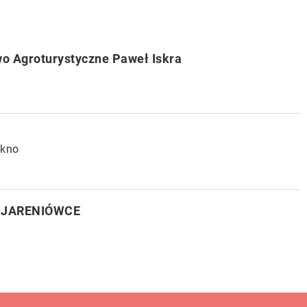
o Agroturystyczne Paweł Iskra
ekno
W JARENIÓWCE