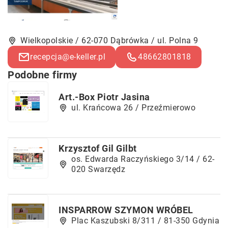
Wielkopolskie / 62-070 Dąbrówka / ul. Polna 9
recepcja@e-keller.pl
48662801818
Podobne firmy
Art.-Box Piotr Jasina
ul. Krańcowa 26 / Przeźmierowo
Krzysztof Gil Gilbt
os. Edwarda Raczyńskiego 3/14 / 62-
020 Swarzędz
INSPARROW SZYMON WRÓBEL
Plac Kaszubski 8/311 / 81-350 Gdynia