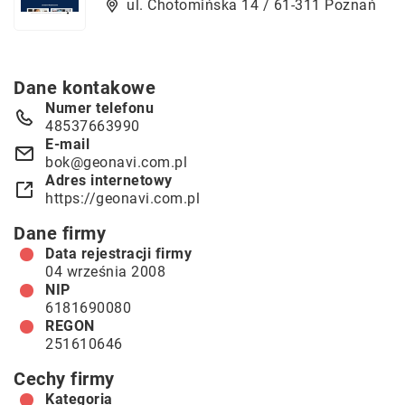
ul. Chotomińska 14 / 61-311 Poznań
Dane kontakowe
Numer telefonu
48537663990
E-mail
bok@geonavi.com.pl
Adres internetowy
https://geonavi.com.pl
Dane firmy
Data rejestracji firmy
04 września 2008
NIP
6181690080
REGON
251610646
Cechy firmy
Kategoria