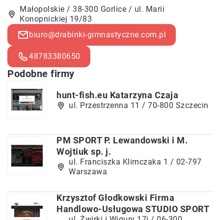
Małopolskie / 38-300 Gorlice / ul. Marii
Konopnickiej 19/83
biuro@drabinki-gimnastyczne.com.pl
48783380650
Podobne firmy
hunt-fish.eu Katarzyna Czaja
ul. Przestrzenna 11 / 70-800 Szczecin
PM SPORT P. Lewandowski i M.
Wojtiuk sp. j.
ul. Franciszka Klimczaka 1 / 02-797
Warszawa
Krzysztof Głodkowski Firma
Handlowo-Usługowa STUDIO SPORT
ul. Żwirki i Wigury 17i / 06-300