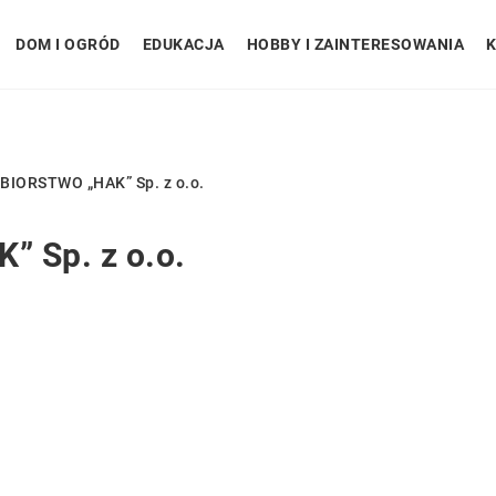
DOM I OGRÓD
EDUKACJA
HOBBY I ZAINTERESOWANIA
K
BIORSTWO „HAK” Sp. z o.o.
 Sp. z o.o.