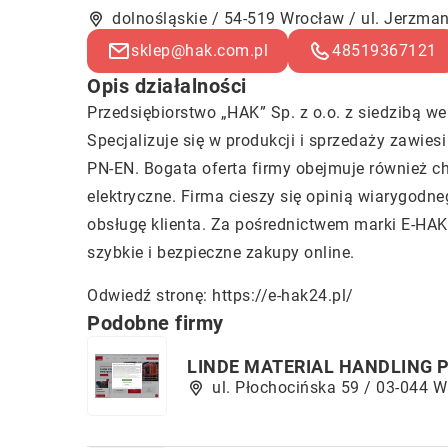
dolnośląskie / 54-519 Wrocław / ul. Jerzm
sklep@hak.com.pl
48519367121
Opis działalności
Przedsiębiorstwo „HAK” Sp. z o.o. z siedzibą w
Specjalizuje się w produkcji i sprzedaży zawie
PN-EN. Bogata oferta firmy obejmuje również ch
elektryczne. Firma cieszy się opinią wiarygodn
obsługę klienta. Za pośrednictwem marki E-HAK
szybkie i bezpieczne zakupy online.
Odwiedź stronę:
https://e-hak24.pl/
Podobne firmy
LINDE MATERIAL HANDLING PO
ul. Płochocińska 59 / 03-044 