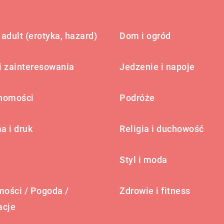
adult (erotyka, hazard)
Dom i ogród
i zainteresowania
Jedzenie i napoje
homości
Podróże
a i druk
Religia i duchowość
Styl i moda
ości / Pogoda /
Zdrowie i fitness
acje