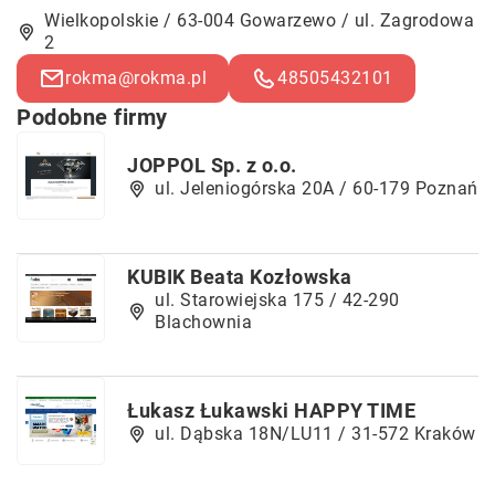
Wielkopolskie / 63-004 Gowarzewo / ul. Zagrodowa
2
rokma@rokma.pl
48505432101
Podobne firmy
JOPPOL Sp. z o.o.
ul. Jeleniogórska 20A / 60-179 Poznań
KUBIK Beata Kozłowska
ul. Starowiejska 175 / 42-290
Blachownia
Łukasz Łukawski HAPPY TIME
ul. Dąbska 18N/LU11 / 31-572 Kraków