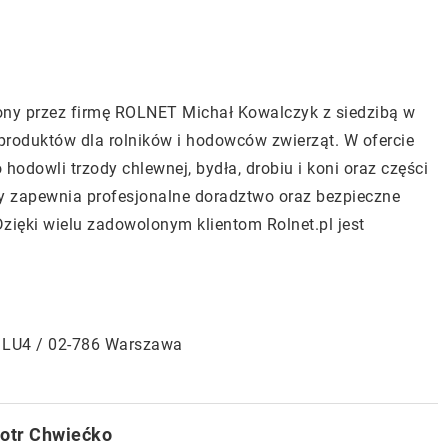
dzony przez firmę ROLNET Michał Kowalczyk z siedzibą w
 produktów dla rolników i hodowców zwierząt. W ofercie
o hodowli trzody chlewnej, bydła, drobiu i koni oraz części
my zapewnia profesjonalne doradztwo oraz bezpieczne
ięki wielu zadowolonym klientom Rolnet.pl jest
k. LU4 / 02-786 Warszawa
iotr Chwiećko