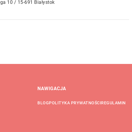
rga 10 / 15-691 Białystok
NAWIGACJA
BLOG
POLITYKA PRYWATNOŚCI
REGULAMIN