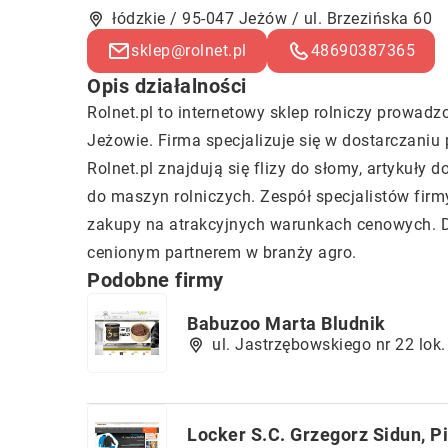
łódzkie / 95-047 Jeżów / ul. Brzezińska 60
sklep@rolnet.pl
48690387365
Opis działalności
Rolnet
.pl to internetowy sklep rolniczy prowa
Jeżowie. Firma specjalizuje się w dostarczaniu
Rolnet.pl znajdują się flizy do słomy, artykuły d
do maszyn rolniczych. Zespół specjalistów fir
zakupy na atrakcyjnych warunkach cenowych. Dz
cenionym partnerem w branży agro.
Podobne firmy
Babuzoo Marta Bludnik
ul. Jastrzębowskiego nr 22 lo
Locker S.C. Grzegorz Sidun, P