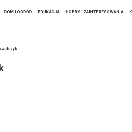
DOM I OGRÓD
EDUKACJA
HOBBY I ZAINTERESOWANIA
K
owalczyk
k