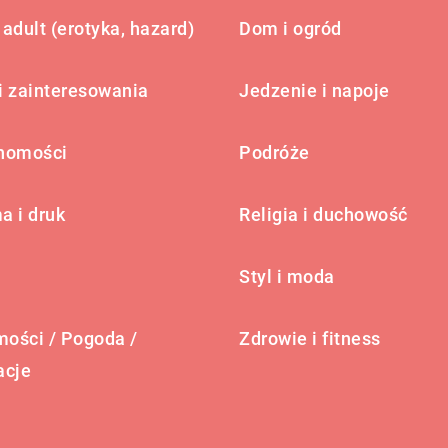
adult (erotyka, hazard)
Dom i ogród
i zainteresowania
Jedzenie i napoje
homości
Podróże
a i druk
Religia i duchowość
Styl i moda
ości / Pogoda /
Zdrowie i fitness
acje