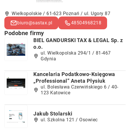
Wielkopolskie / 61-623 Poznań / ul. Ugory 87
biuro@sastax.pl
48504968218
Podobne firmy
BIEL GANDURSKI TAX & LEGAL Sp. z
o.o.
ul. Wielkopolska 294/1 / 81-467
Gdynia
Kancelaria Podatkowo-Księgowa
„Professional” Aneta Płysiuk
ul. Bolesława Czerwińskiego 6 / 40-
123 Katowice
Jakub Stolarski
ul. Szkolna 121 / Osowiec