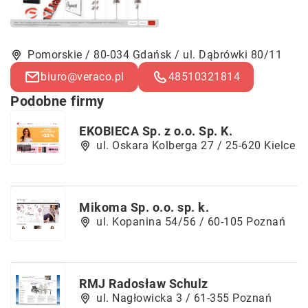
Pomorskie / 80-034 Gdańsk / ul. Dąbrówki 80/11
biuro@veraco.pl
48510321814
Podobne firmy
EKOBIECA Sp. z o.o. Sp. K.
ul. Oskara Kolberga 27 / 25-620 Kielce
Mikoma Sp. o.o. sp. k.
ul. Kopanina 54/56 / 60-105 Poznań
RMJ Radosław Schulz
ul. Nagłowicka 3 / 61-355 Poznań