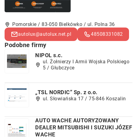
Pomorskie / 83-050 Bielkówko / ul. Polna 36
autolux@autolux.net.pl
48508331082
Podobne firmy
NIPOL s.c.
ul. Żołnierzy I Armii Wojska Polskiego
5 / Głubczyce
„TSL NORDIC” Sp. z o.o.
ul. Słowiańska 17 / 75-846 Koszalin
AUTO WACHE AUTORYZOWANY
DEALER MITSUBISHI I SUZUKI JÓZEF
WACHE