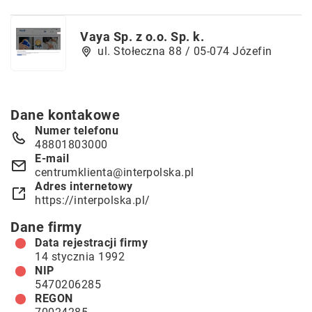
Vaya Sp. z o.o. Sp. k.
ul. Stołeczna 88 / 05-074 Józefin
Dane kontakowe
Numer telefonu
48801803000
E-mail
centrumklienta@interpolska.pl
Adres internetowy
https://interpolska.pl/
Dane firmy
Data rejestracji firmy
14 stycznia 1992
NIP
5470206285
REGON