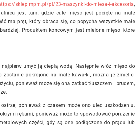
https://sklep.mpm.pl/pl/23-maszynki-do-miesa-i-akcesoria
,
jalnica jest tam, gdzie całe mięso jest pocięte na małe
zęść ma pręt, który obraca się, co popycha wszystkie małe
 bardziej. Produktem końcowym jest mielone mięso, które
.
 najpierw umyć ją ciepłą wodą. Następnie włóż mięso do
so zostanie pokrojone na małe kawałki, można je zmielić.
życiu, ponieważ może się ona zatkać tłuszczem i brudem,
ze.
ć ostrze, ponieważ z czasem może ono ulec uszkodzeniu.
 mokrymi rękami, ponieważ może to spowodować porażenie
metalowych części, gdy są one podłączone do prądu lub