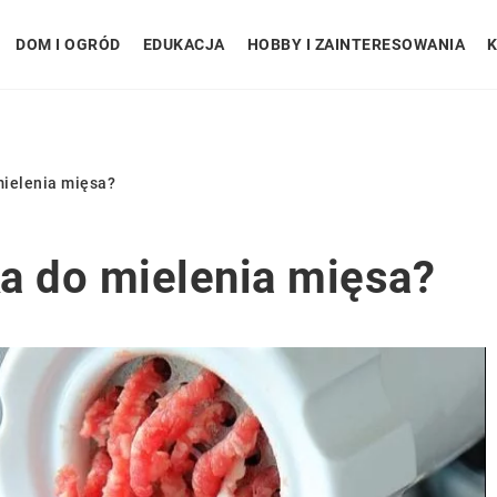
DOM I OGRÓD
EDUKACJA
HOBBY I ZAINTERESOWANIA
K
mielenia mięsa?
a do mielenia mięsa?