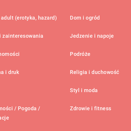
adult (erotyka, hazard)
Dom i ogród
i zainteresowania
Jedzenie i napoje
homości
Podróże
a i druk
Religia i duchowość
Styl i moda
ości / Pogoda /
Zdrowie i fitness
acje