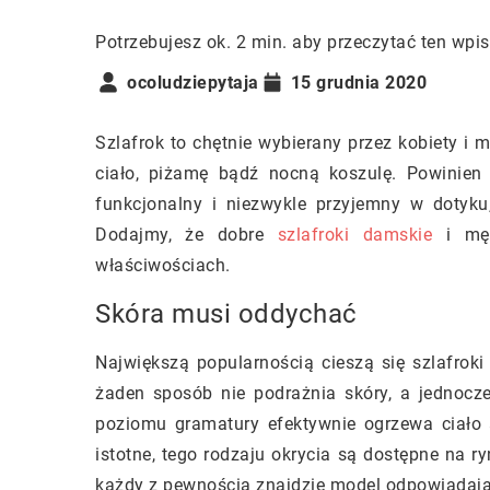
Potrzebujesz ok. 2 min. aby przeczytać ten wpis
ocoludziepytaja
15 grudnia 2020
Szlafrok to chętnie wybierany przez kobiety i
ciało, piżamę bądź nocną koszulę. Powinien
funkcjonalny i niezwykle przyjemny w dotyk
Dodajmy, że dobre
szlafroki damskie
i męs
właściwościach.
Skóra musi oddychać
Największą popularnością cieszą się szlafroki 
żaden sposób nie podrażnia skóry, a jednocz
poziomu gramatury efektywnie ogrzewa ciało
istotne, tego rodzaju okrycia są dostępne na r
każdy z pewnością znajdzie model odpowiadają