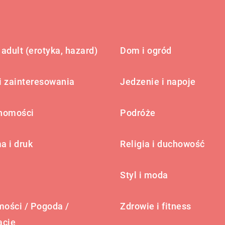
adult (erotyka, hazard)
Dom i ogród
i zainteresowania
Jedzenie i napoje
homości
Podróże
a i druk
Religia i duchowość
Styl i moda
ości / Pogoda /
Zdrowie i fitness
acje