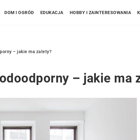
DOM I OGRÓD
EDUKACJA
HOBBY I ZAINTERESOWANIA
K
orny – jakie ma zalety?
odoodporny – jakie ma z